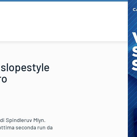
 slopestyle
ro
 di Spindleruv Mlyn.
n ottima seconda run da