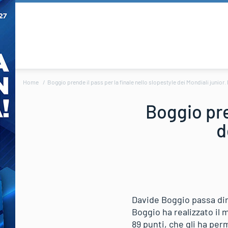
Home
Boggio prende il pass per la finale nello slopestyle dei Mondiali junior.
Boggio pre
d
Davide Boggio passa dire
Boggio ha realizzato il 
89 punti, che gli ha per