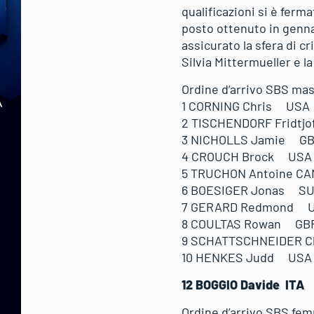
qualificazioni si è ferm
posto ottenuto in gennai
assicurato la sfera di c
Silvia Mittermueller e l
Ordine d’arrivo SBS mas
1 CORNING Chris US
2 TISCHENDORF Frid
3 NICHOLLS Jamie 
4 CROUCH Brock US
5 TRUCHON Antoine 
6 BOESIGER Jonas S
7 GERARD Redmond 
8 COULTAS Rowan G
9 SCHATTSCHNEIDER 
10 HENKES Judd U
12 BOGGIO Davide IT
Ordine d’arrivo SBS fem