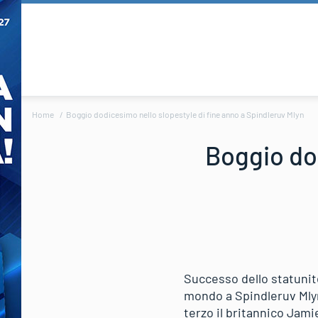
Home
Boggio dodicesimo nello slopestyle di fine anno a Spindleruv Mlyn
Boggio dod
Successo dello statunit
mondo a Spindleruv Mlyn
terzo il britannico Jami