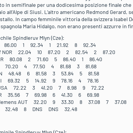
ato in semifinale per una dodicesima posizione finale che 
o all’Alpe di Siusi. L’altro americano Redmond Gerard, se
ristallo. In campo femminile vittoria della svizzera Isabel
a spagnola Maria Hidalgo, non erano presenti azzurre in fi
chile Spindleruv Mlyn (Cze):
A 86.00 1 92.34 1 21.92 8 92.34
tjof NOR 22.04 10 87.20 2 82.54 2 87.20
GBR 80.08 2 71.60 5 86.40 1 86.40
A 70.20 4 77.50 4 81.68 3 81.68
CAN 48.48 6 81.58 3 53.84 5 81.58
UI 69.32 5 14.92 9 78.16 4 78.16
USA 72.22 3 41.20 7 8.98 9 72.22
BR 35.56 7 69.98 6 41.30 6 69.98
Clemens AUT 32.20 9 33.30 8 37.08 7 37.08
SA 32.48 8 DNS DNS 32.48
A
minile Spindleruv Mlyn (Cze):