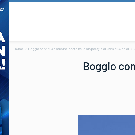
Home
Boggio continua a stupire: sesto nello slopestyle di Cdm all’Alpe di Siu
Boggio cont