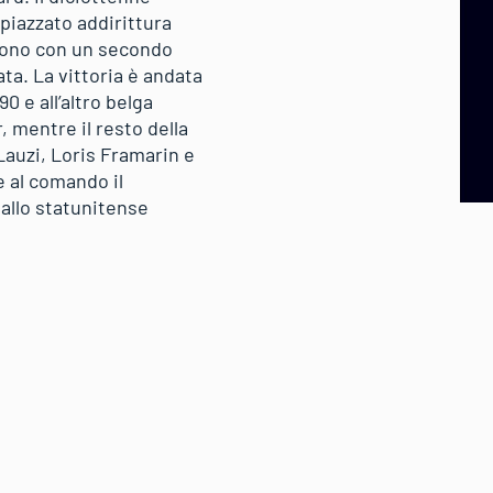
 piazzato addirittura
totono con un secondo
ata. La vittoria è andata
0 e all’altro belga
, mentre il resto della
 Lauzi, Loris Framarin e
de al comando il
allo statunitense