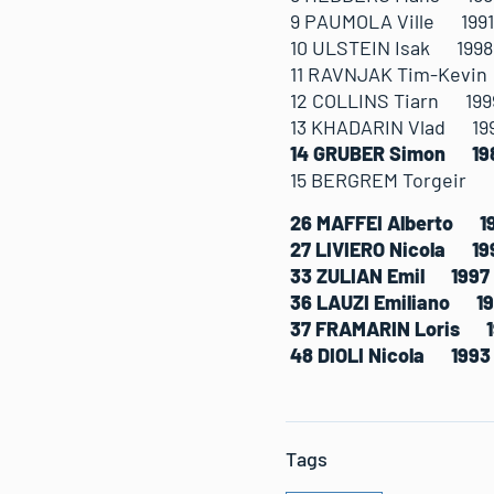
9 PAUMOLA Ville 
10 ULSTEIN Isak 
11 RAVNJAK Tim-K
12 COLLINS Tiarn
13 KHADARIN Vlad
14 GRUBER Simon 
15 BERGREM Torge
26 MAFFEI Albert
27 LIVIERO Nicol
33 ZULIAN Emil 
36 LAUZI Emilian
37 FRAMARIN Lori
48 DIOLI Nicola 
Tags