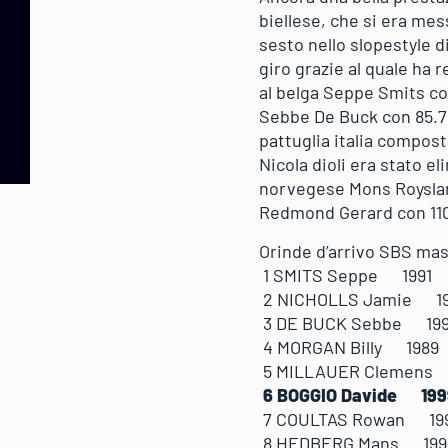
biellese, che si era mess
sesto nello slopestyle d
giro grazie al quale ha r
al belga Seppe Smits con
Sebbe De Buck con 85.75.
pattuglia italia compost
Nicola dioli era stato el
norvegese Mons Roysland
Redmond Gerard con 110
Orinde d’arrivo SBS masc
1 SMITS Seppe 19
2 NICHOLLS Jami
3 DE BUCK Sebbe
4 MORGAN Billy 1
5 MILLAUER Clem
6 BOGGIO Davide 
7 COULTAS Rowan
8 HEDBERG Mans 