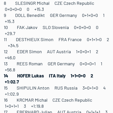
8 SLESINGR Michal CZE Czech Republic
0+0+0+0 0 +15.3
9 DOLL Benedikt GER Germany 0+1+0+0 1
+15.3
10 FAK Jakov SLO Slovenia 0+0+0+0 0
+29.7
11 DESTHIEUX Simon FRA France 0+1+1+0 2
+34.5
12 EDER Simon AUT Austria 1+0+0+1 2
+46.0
13 REES Roman GER Germany 0+0+0+1 1
+56.8
14 HOFER Lukas ITA Italy 1+1+0+0 2
+1:02.7
15 SHIPULIN Anton RUS Russia 3+0+1+0 4
+1:02.9
16 KRCMAR Michal CZE Czech Republic
1+0+1+1 3 +1:19.8
17 EBERHARD Julian AUT Austria 0+1+1+1 3