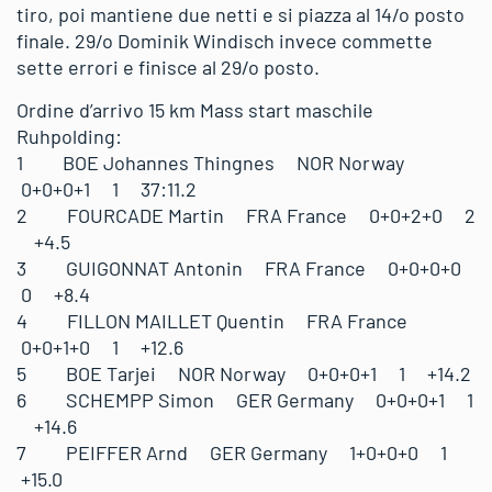
tiro, poi mantiene due netti e si piazza al 14/o posto
finale. 29/o Dominik Windisch invece commette
sette errori e finisce al 29/o posto.
Ordine d’arrivo 15 km Mass start maschile
Ruhpolding:
1 BOE Johannes Thingnes NOR Norway
0+0+0+1 1 37:11.2
2 FOURCADE Martin FRA France 0+0+2+0 2
+4.5
3 GUIGONNAT Antonin FRA France 0+0+0+0
0 +8.4
4 FILLON MAILLET Quentin FRA France
0+0+1+0 1 +12.6
5 BOE Tarjei NOR Norway 0+0+0+1 1 +14.2
6 SCHEMPP Simon GER Germany 0+0+0+1 1
+14.6
7 PEIFFER Arnd GER Germany 1+0+0+0 1
+15.0