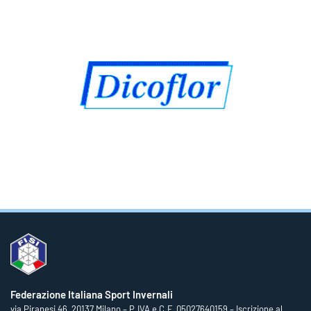
Federazione Italiana Sport Invernali
via Piranesi 46, 20137 Milano – P.IVA e C.F. 05027640159 – Iscrizione al