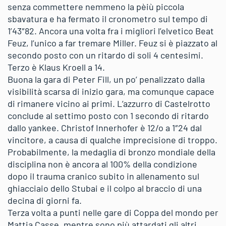
senza commettere nemmeno la pèiù piccola
sbavatura e ha fermato il cronometro sul tempo di
1’43″82. Ancora una volta fra i migliori l’elvetico Beat
Feuz, l’unico a far tremare Miller. Feuz si è piazzato al
secondo posto con un ritardo di soli 4 centesimi.
Terzo è Klaus Kroell a 14.
Buona la gara di Peter Fill, un po’ penalizzato dalla
visibilità scarsa di inizio gara, ma comunque capace
di rimanere vicino ai primi. L’azzurro di Castelrotto
conclude al settimo posto con 1 secondo di ritardo
dallo yankee. Christof Innerhofer è 12/o a 1″24 dal
vincitore, a causa di qualche imprecisione di troppo.
Probabilmente, la medaglia di bronzo mondiale della
disciplina non è ancora al 100% della condizione
dopo il trauma cranico subito in allenamento sul
ghiacciaio dello Stubai e il colpo al braccio di una
decina di giorni fa.
Terza volta a punti nelle gare di Coppa del mondo per
Mattia Casse, mentre sono più attardati gli altri