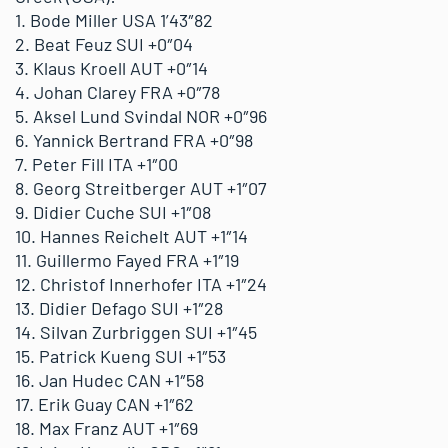
1. Bode Miller USA 1’43″82
2. Beat Feuz SUI +0″04
3. Klaus Kroell AUT +0″14
4. Johan Clarey FRA +0″78
5. Aksel Lund Svindal NOR +0″96
6. Yannick Bertrand FRA +0″98
7. Peter Fill ITA +1″00
8. Georg Streitberger AUT +1″07
9. Didier Cuche SUI +1″08
10. Hannes Reichelt AUT +1″14
11. Guillermo Fayed FRA +1″19
12. Christof Innerhofer ITA +1″24
13. Didier Defago SUI +1″28
14. Silvan Zurbriggen SUI +1″45
15. Patrick Kueng SUI +1″53
16. Jan Hudec CAN +1″58
17. Erik Guay CAN +1″62
18. Max Franz AUT +1″69