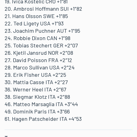
19. Ivica Kostelic CRO +1″81
20. Ambrosi Hoffmann SUI +1″82
21. Hans Olsson SWE +1″85
22. Ted Ligety USA +1″93
23. Joachim Puchner AUT +1″95
24. Robbie Dixon CAN +1″98
25. Tobias Stechert GER +2″07
26. Kjetil Jansrud NOR +2″08
27. David Poisson FRA +2″12
28. Marco Sullivan USA +2″24
29. Erik Fisher USA +2″25
30. Mattia Casse ITA +2″27
36. Werner Heel ITA +2″67
38. Siegmar Klotz ITA +2″88
46. Matteo Marsaglia ITA +3″44
49. Dominik Paris ITA +3″66
61. Hagen Patscheider ITA +4″53