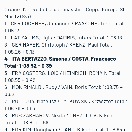
Ordine d’arrivo bob a due maschile Coppa Europa St.
Moritz (Svi):
1 GER LOCHNER, Johannes / PAASCHE, Tino Total:
1:08.13
1 LAT ZALIMS, Ugis / DAMBIS, Intars Total: 1:08.13
3 GER HAFER, Christoph / KRENZ, Paul Total:
1:08.26 + 0.13
4 ITA BERTAZZO, Simone / COSTA, Francesco
Total: 1:08.52 + 0.39
5 FRA COSTERG, LOIC / HEINRICH, ROMAIN Total:
1:08.55 + 0.42
6 MON RINALDI, Rudy / VAIN, Boris Total: 1:08.75 +
0.62
7 POL LUTY, Mateusz / TYLKOWSKI, Krzysztof Total:
1:08.76 + 0.63
8 RUS ZAKHAROV, Nikita / GNEZDILOV, Nikolai
Total: 1:08.81 + 0.68
9 KOR KIM, Donghyun / JANG, Kikun Total: 1:08.95 +