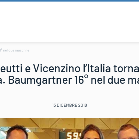
6° nel due maschile
utti e Vicenzino l’Italia torn
. Baumgartner 16° nel due m
13 DICEMBRE 2018