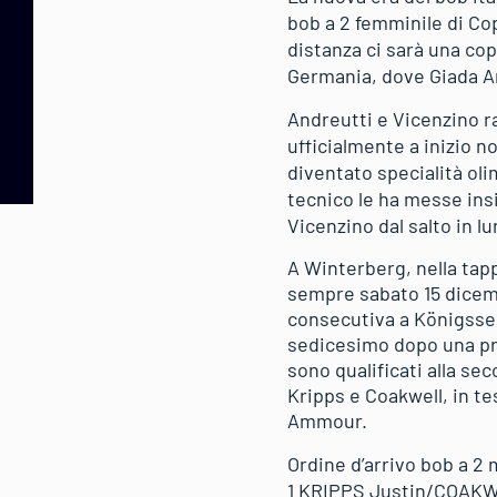
bob a 2 femminile di Cop
distanza ci sarà una cop
Germania, dove Giada An
Andreutti e Vicenzino r
ufficialmente a inizio 
diventato specialità ol
tecnico le ha messe insi
Vicenzino dal salto in lu
A Winterberg, nella tapp
sempre sabato 15 dicemb
consecutiva a Königssee
sedicesimo dopo una pres
sono qualificati alla se
Kripps e Coakwell, in te
Ammour.
Ordine d’arrivo bob a 2
1 KRIPPS Justin/COAKWE