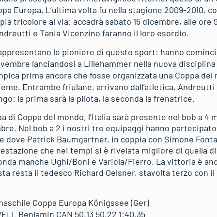
pa Europa. L’ultima volta fu nella stagione 2009-2010, cos
pia tricolore al via: accadrà sabato 15 dicembre, alle ore 
dreutti e Tania Vicenzino faranno il loro esordio.
appresentano le pioniere di questo sport: hanno comincia
novembre lanciandosi a Lillehammer nella nuova disciplin
impica prima ancora che fosse organizzata una Coppa del m
eme. Entrambe friulane, arrivano dall’atletica, Andreutti 
ngo: la prima sarà la pilota, la seconda la frenatrice.
a di Coppa del mondo, l’Italia sarà presente nel bob a 4 m
re. Nel bob a 2 i nostri tre equipaggi hanno partecipato
 dove Patrick Baumgartner, in coppia con Simone Fontana
tazione che nei tempi si è rivelata migliore di quella di
conda manche Ughi/Boni e Variola/Fierro. La vittoria è an
sta resta il tedesco Richard Oelsner, stavolta terzo con 
 maschile Coppa Europa Königssee (Ger)
LL Benjamin CAN 50.13 50.22 1:40.35