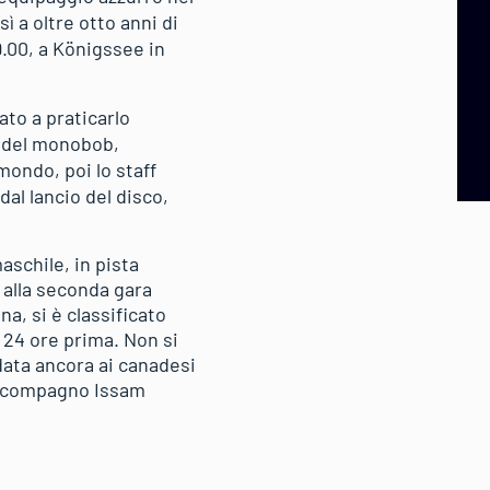
ì a oltre otto anni di
9.00, a Königssee in
to a praticarlo
a del monobob,
ondo, poi lo staff
dal lancio del disco,
aschile, in pista
 alla seconda gara
, si è classificato
 24 ore prima. Non si
data ancora ai canadesi
il compagno Issam