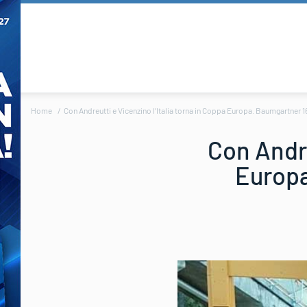
Home
Con Andreutti e Vicenzino l’Italia torna in Coppa Europa. Baumgartner 1
Con Andre
Europa