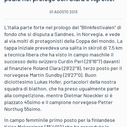
01 AGOSTO 2013
L’Italia parte forte nel prologo del “Blinkfestivalen” di
fondo che si disputa a Sandnes, in Norvegia, e vede
al via molti di protagonisti della Coppa del mondo. La
tappa iniziale prevedeva una salita in skiroll di 7,5 km
a tecnica libera che ha visto in campo maschile il
successo dello svizzero Curdin Perl (29’16″7) davanti
al finanziere Roland Clara (29’22″8), terzo posto per il
norvegese Martin Sundby (29’27″0). Buon
diciottesimo Lukas Hofer, portacolori della nostra
squadra di biathon, che ha preso ugualmente parte
alla competizione, mentre Dietmar Noeckler si è
piazzato 45simo e il campione norvegese Petter
Northug 55simo.
In campo femminile primo posto per la finlandese
Kaisa Makarainen (35’40″2) che ha preceduto la