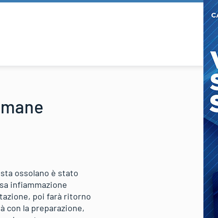
timane
ista ossolano è stato
visa infiammazione
tazione, poi farà ritorno
rà con la preparazione,