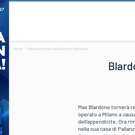
Home
Blardone torna in pista fra tre settimane
Blard
Max Blardone tornerà reg
operato a Milano a caus
dell’appendicite. Ora ri
nella sua casa di Pallan