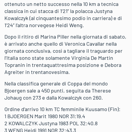
ottenuto un netto successo nella 10 km a tecnica
classica in cui stacca di 1’21” la polacca Justyna
Kowalczyk (al cinquantesimo podio in carriera) e di
1’24” l’altra norvegese Heidi Weng.
Dopo il ritiro di Marina Piller nella giornata di sabato,
è arrivato anche quello di Veronica Cavallar nella
giornata conclusiva, così a tagliare il traguardo per
l’Italia sono state solamente Virginia De Martin
Topranin in trentaquattresima posizione e Debora
Agreiter in trentanovesima.
Nella classifica generale di Coppa del mondo
Bjoergen sale a 450 punti, seguita da Therese
Johaug con 273 e dalla Kowalczyk con 260.
Ordine d’arrivo 10 km TC femminile Kuusamo (Fin):
1 BJOERGEN Marit 1980 NOR 31:19.4
2 KOWALCZYK Justyna 1983 POL 32:40.8
3 WENG Heidi 1991 NOR 32:43.3