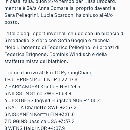
In casa Italia, buon 27/o tempo per Elisa Brocard,
mentre è 34/a Anna Comarella, proprio davanti a
Sara Pellegrini. Lucia Scardoni ha chiuso al 41/o
posto.
L’Italia degli sport invernali chiude con un bilancio di
6 medaglie. 2 d’oro con Sofia Goggia e Michela
Moioli, l’argento di Federico Pellegino, e i bronzi di
Federica Brignone, Dominik Windisch e della
staffetta mista del biathlon.
Ordine d’arrivo 30 km TC PyeongChang:
1 BJOERGEN Marit NOR 1:22:17.6
2 PARMAKOSKI Krista FIN +1:49.5
3 NILSSON Stina SWE +1:58.9
4 OESTBERG Ingvild Flugstad NOR +2:00.4
5 KALLA Charlotte SWE +2:57.2
6 NISKANEN Kerttu FIN +3:01.6
7 DIGGINS Jessica USA +3:37.2
8 WENG Heidi NOR +4:07.9