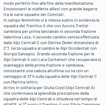
modo perfetto fino alla fine della manifestazione.
Emozionanti le staffette allievi con grande bagarre
tra le varie squadre dei Comitati.
In campo femminile si è messa subito in evidenza la
squadra del Trentino A che con Aurora Trettel
cambiava per prima lanciando in seconda frazione
Valentina Loss, il secondo cambio veniva effettuata
dalle Alpi Centrali C con Denise Dedei distanziata di
2”7, terza squadra al cambio le Alpi Occidentali con
Giorgia Salvagno. Grande seconda frazione per le
Alpi Centrali A con Lara Centamori che recuperava lo
svantaggio della prima frazione e cambiava,
nonostante una caduta all’ultima curva con un
vantaggio di 31”4 sulla squadra delle Alpi Centrali C
con Martina Ielitro.
Arrivo in solitaria per Giulia Cozzi (Alpi Centrali A)
che confermava la splendida prestazione della
squadra delle Alpi Centrali e chiudeva nel tempo di
45’45”8, al 2° posto il Trentino A con Silvia Campione