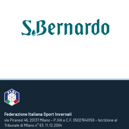
Federazione Italiana Sport Invernali
via Piranesi 46, 20137 Milano – P.IVA e C.F. 05027640159 – Iscrizione al
Tribunale di Milano n° 63, 11.12.2004