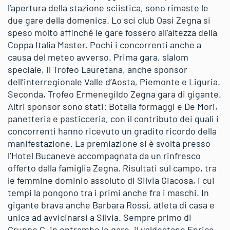
l’apertura della stazione sciistica, sono rimaste le
due gare della domenica. Lo sci club Oasi Zegna si
speso molto affinché le gare fossero all’altezza della
Coppa Italia Master. Pochi i concorrenti anche a
causa del meteo avverso. Prima gara, slalom
speciale, il Trofeo Lauretana, anche sponsor
dell’interregionale Valle d’Aosta, Piemonte e Liguria.
Seconda, Trofeo Ermenegildo Zegna gara di gigante.
Altri sponsor sono stati: Botalla formaggi e De Mori,
panetteria e pasticceria, con il contributo dei quali i
concorrenti hanno ricevuto un gradito ricordo della
manifestazione. La premiazione si è svolta presso
l’Hotel Bucaneve accompagnata da un rinfresco
offerto dalla famiglia Zegna. Risultati sul campo, tra
le femmine dominio assoluto di Silvia Giacosa, i cui
tempi la pongono tra i primi anche fra i maschi. In
gigante brava anche Barbara Rossi, atleta di casa e
unica ad avvicinarsi a Silvia. Sempre primo di
Gruppo C, in entrambe le gare, il valdostano Enrico