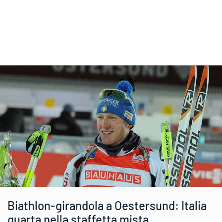
Biathlon-girandola a Oestersund: Italia
quarta nella staffetta mista