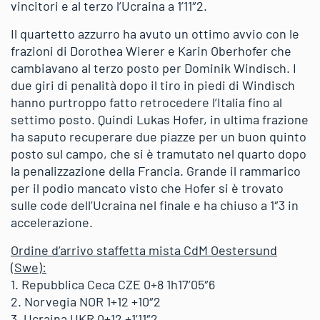
vincitori e al terzo l’Ucraina a 1’11″2.
Il quartetto azzurro ha avuto un ottimo avvio con le
frazioni di Dorothea Wierer e Karin Oberhofer che
cambiavano al terzo posto per Dominik Windisch. I
due giri di penalità dopo il tiro in piedi di Windisch
hanno purtroppo fatto retrocedere l’Italia fino al
settimo posto. Quindi Lukas Hofer, in ultima frazione
ha saputo recuperare due piazze per un buon quinto
posto sul campo, che si è tramutato nel quarto dopo
la penalizzazione della Francia. Grande il rammarico
per il podio mancato visto che Hofer si è trovato
sulle code dell’Ucraina nel finale e ha chiuso a 1″3 in
accelerazione.
Ordine d’arrivo staffetta mista CdM Oestersund
(Swe):
1. Repubblica Ceca CZE 0+8 1h17’05″6
2. Norvegia NOR 1+12 +10″2
3. Ucraina UKR 0+12 +1’11″2