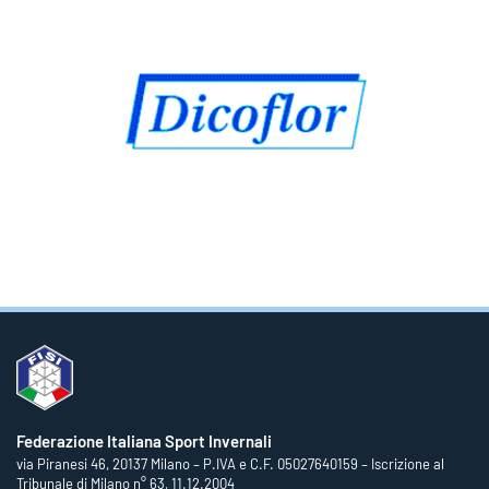
Federazione Italiana Sport Invernali
via Piranesi 46, 20137 Milano – P.IVA e C.F. 05027640159 – Iscrizione al
Tribunale di Milano n° 63, 11.12.2004