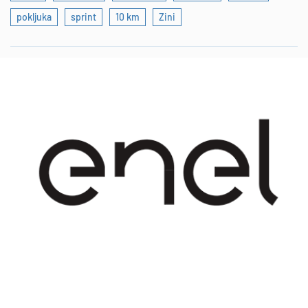
pokljuka
sprint
10 km
Zini