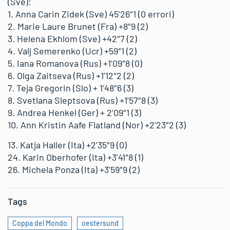
(Sve):
1. Anna Carin Zidek (Sve) 45’26″1 (0 errori)
2. Marie Laure Brunet (Fra) +8″9 (2)
3. Helena Ekhlom (Sve) +42″7 (2)
4. Valj Semerenko (Ucr) +59″1 (2)
5. Iana Romanova (Rus) +1’09″8 (0)
6. Olga Zaitseva (Rus) +1’12″2 (2)
7. Teja Gregorin (Slo) + 1’48″6 (3)
8. Svetlana Sleptsova (Rus) +1’57″8 (3)
9. Andrea Henkel (Ger) + 2’09″1 (3)
10. Ann Kristin Aafe Flatland (Nor) +2’23″2 (3)
13. Katja Haller (Ita) +2’35″9 (0)
24. Karin Oberhofer (Ita) +3’41″8 (1)
26. Michela Ponza (Ita) +3’59″9 (2)
Tags
Coppa del Mondo
oestersund