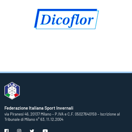
Federazione Italiana Sport Invernali
via Piranesi 46, 20137 Milano – P.IVA e C.F. 05027640159 – Iscrizione al
Tribunale di Milano n° 63, 11.12.2004