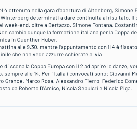
l 4 ottenuto nella gara d’apertura di Altenberg, Simone B
interberg determinati a dare continuità al risultato. Il 
el week-end, oltre a Bertazzo, Simone Fontana, Costant
on cambia dunque la formazione italiana per la Coppa d
nica in Guenther Huber.
attina alle 9.30, mentre l’appuntamento con il 4 è fissato
nile che non vede azzurre schierate al via.
 di scena la Coppa Europa con il 2 ad aprire le danze, vene
, sempre alle 14. Per l’Italia i convocati sono: Giovanni 
 Grande, Marco Rosa, Alessandro Fierro, Federico Comel
osto da Roberto D’Amico, Nicola Sepulcri e Nicola Piga.