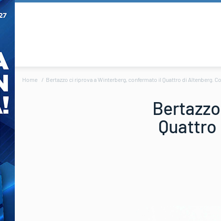
Home
Bertazzo ci riprova a Winterberg, confermato il Quattro di Altenberg. 
Bertazzo
Quattro 