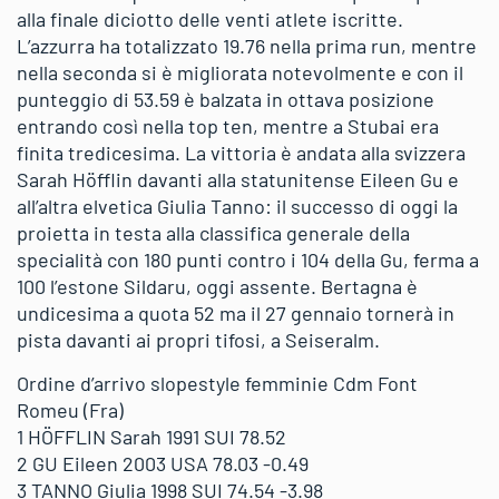
alla finale diciotto delle venti atlete iscritte.
L’azzurra ha totalizzato 19.76 nella prima run, mentre
nella seconda si è migliorata notevolmente e con il
punteggio di 53.59 è balzata in ottava posizione
entrando così nella top ten, mentre a Stubai era
finita tredicesima. La vittoria è andata alla svizzera
Sarah Höfflin davanti alla statunitense Eileen Gu e
all’altra elvetica Giulia Tanno: il successo di oggi la
proietta in testa alla classifica generale della
specialità con 180 punti contro i 104 della Gu, ferma a
100 l’estone Sildaru, oggi assente. Bertagna è
undicesima a quota 52 ma il 27 gennaio tornerà in
pista davanti ai propri tifosi, a Seiseralm.
Ordine d’arrivo slopestyle femminie Cdm Font
Romeu (Fra)
1 HÖFFLIN Sarah 1991 SUI 78.52
2 GU Eileen 2003 USA 78.03 -0.49
3 TANNO Giulia 1998 SUI 74.54 -3.98