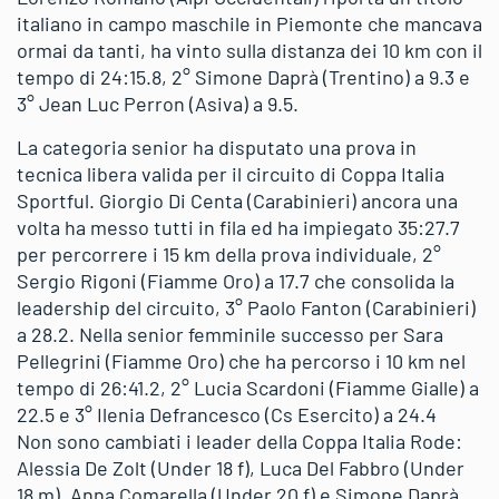
italiano in campo maschile in Piemonte che mancava
ormai da tanti, ha vinto sulla distanza dei 10 km con il
tempo di 24:15.8, 2° Simone Daprà (Trentino) a 9.3 e
3° Jean Luc Perron (Asiva) a 9.5.
La categoria senior ha disputato una prova in
tecnica libera valida per il circuito di Coppa Italia
Sportful. Giorgio Di Centa (Carabinieri) ancora una
volta ha messo tutti in fila ed ha impiegato 35:27.7
per percorrere i 15 km della prova individuale, 2°
Sergio Rigoni (Fiamme Oro) a 17.7 che consolida la
leadership del circuito, 3° Paolo Fanton (Carabinieri)
a 28.2. Nella senior femminile successo per Sara
Pellegrini (Fiamme Oro) che ha percorso i 10 km nel
tempo di 26:41.2, 2° Lucia Scardoni (Fiamme Gialle) a
22.5 e 3° Ilenia Defrancesco (Cs Esercito) a 24.4
Non sono cambiati i leader della Coppa Italia Rode:
Alessia De Zolt (Under 18 f), Luca Del Fabbro (Under
18 m), Anna Comarella (Under 20 f) e Simone Daprà