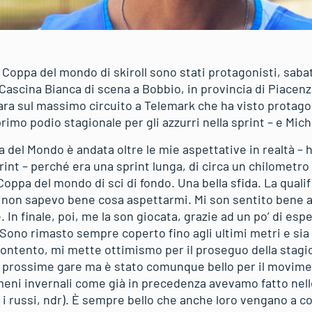
a Coppa del mondo di skiroll sono stati protagonisti, sabat
 Cascina Bianca di scena a Bobbio, in provincia di Piacen
gara sul massimo circuito a Telemark che ha visto protag
rimo podio stagionale per gli azzurri nella sprint – e Mich
 del Mondo è andata oltre le mie aspettative in realtà – h
t – perché era una sprint lunga, di circa un chilometro e
a Coppa del mondo di sci di fondo. Una bella sfida. La qual
non sapevo bene cosa aspettarmi. Mi son sentito bene ai
 In finale, poi, me la son giocata, grazie ad un po’ di espe
 Sono rimasto sempre coperto fino agli ultimi metri e sia 
contento, mi mette ottimismo per il proseguo della stagi
 prossime gare ma è stato comunque bello per il moviment
meni invernali come già in precedenza avevamo fatto nell
 i russi, ndr). È sempre bello che anche loro vengano a c