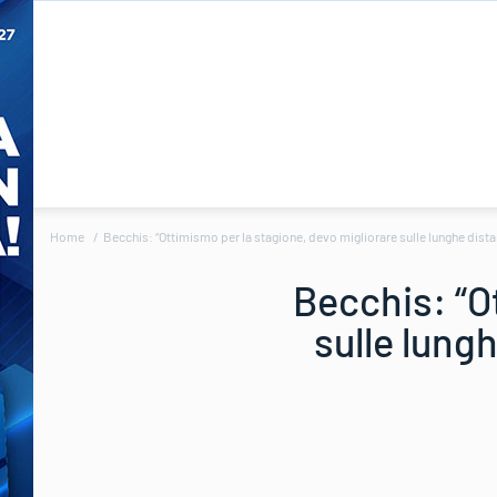
Home
Becchis: “Ottimismo per la stagione, devo migliorare sulle lunghe distan
Becchis: “O
sulle lung