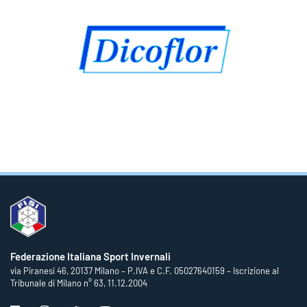
Federazione Italiana Sport Invernali
via Piranesi 46, 20137 Milano – P.IVA e C.F. 05027640159 – Iscrizione al
Tribunale di Milano n° 63, 11.12.2004