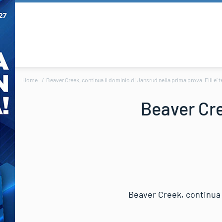
Home
Beaver Creek, continua il dominio di Jansrud nella prima prova. Fill e’ t
Beaver Cre
Beaver Creek, continua i