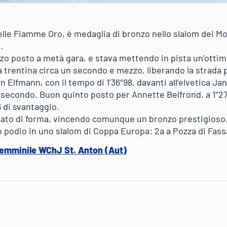
lle Fiamme Oro, è medaglia di bronzo nello slalom dei Mon
.
erzo posto a metà gara, e stava mettendo in pista un’otti
a trentina circa un secondo e mezzo, liberando la strada pe
Elfmann, con il tempo di 1’36″98, davanti all’elvetica Ja
 secondo. Buon quinto posto per Annette Belfrond, a 1″27 
6 di svantaggio.
tato di forma, vincendo comunque un bronzo prestigioso,
o podio in uno slalom di Coppa Europa: 2a a Pozza di Fass
 femminile WChJ St. Anton (Aut)