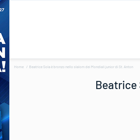
Home
Beatrice Sola è bronzo nello slalom dei Mondiali junior di St. Anton
Beatrice 