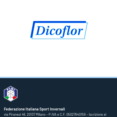
Federazione Italiana Sport Invernali
via Piranesi 46, 20137 Milano – P.IVA e C.F. 05027640159 – Iscrizione al