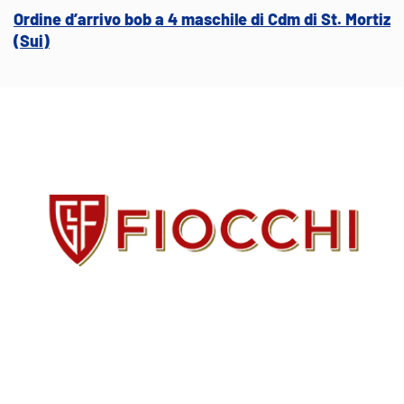
Ordine d’arrivo bob a 4 maschile di Cdm di St. Mortiz
(Sui)