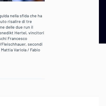
ulda nella sfida che ha
to risalire di tre
e delle due run il
nedikt Hertel, vincitori
deschi Francesco
r/Fleischhauer, secondi
Mattia Variola / Fabio