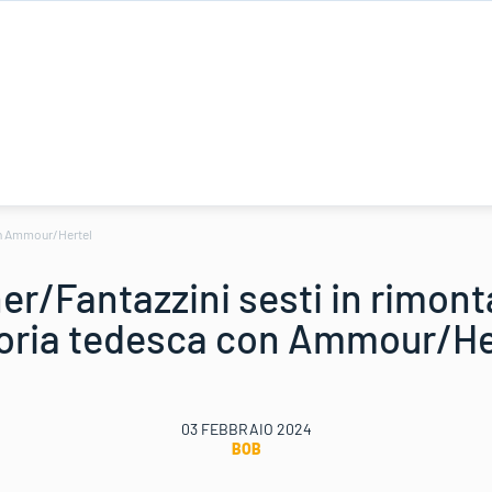
con Ammour/Hertel
r/Fantazzini sesti in rimonta
toria tedesca con Ammour/He
03 FEBBRAIO 2024
BOB