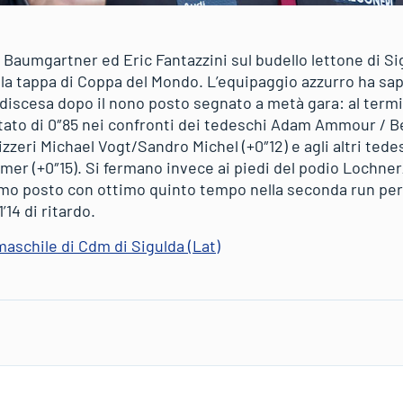
Baumgartner ed Eric Fantazzini sul budello lettone di Sig
la tappa di Coppa del Mondo. L’equipaggio azzurro ha sapu
discesa dopo il nono posto segnato a metà gara: al termin
tato di 0″85 nei confronti dei tedeschi Adam Ammour / Be
svizzeri Michael Vogt/Sandro Michel (+0″12) e agli altri te
er (+0″15). Si fermano invece ai piedi del podio Lochne
mo posto con ottimo quinto tempo nella seconda run per 
’14 di ritardo.
maschile di Cdm di Sigulda (Lat)