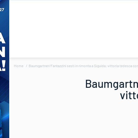
Home
Baumgartner/Fantazzini sesti in rimonta a Sigulda; vittoria tedesca 
Baumgartne
vit