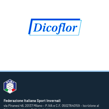
Federazione Italiana Sport Invernali
via Piranesi 46, 20137 Milano – P.IVA e C.F. 05027640159 – Iscrizione al