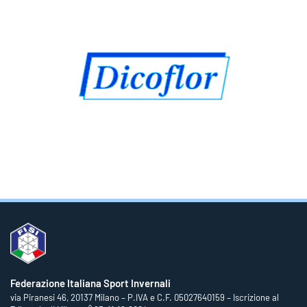
Federazione Italiana Sport Invernali
via Piranesi 46, 20137 Milano – P.IVA e C.F. 05027640159 – Iscrizione al