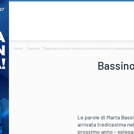
Home
Bassino: “Stagione positiva, l’anno prossimo insisterò in superg e slal
Bassino
Le parole di Marta Bassi
arrivata tredicesima nel
prossimo anno – spiega 