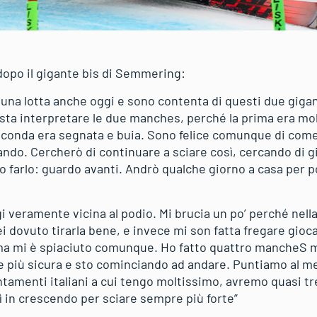
 dopo il gigante bis di Semmering:
 una lotta anche oggi e sono contenta di questi due gigan
osta interpretare le due manches, perché la prima era mol
econda era segnata e buia. Sono felice comunque di come s
ndo. Cercherò di continuare a sciare così, cercando di gi
 farlo: guardo avanti. Andrò qualche giorno a casa per po
i veramente vicina al podio. Mi brucia un po’ perché ne
i dovuto tirarla bene, e invece mi son fatta fregare gioc
 ma mi è spiaciuto comunque. Ho fatto quattro mancheS mo
 più sicura e sto cominciando ad andare. Puntiamo al m
ntamenti italiani a cui tengo moltissimo, avremo quasi tr
ì in crescendo per sciare sempre più forte”