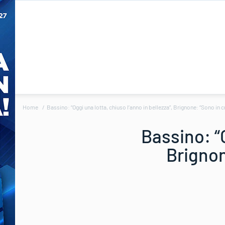
Home
Bassino: “Oggi una lotta, chiuso l’anno in bellezza”, Brignone: “Sono in c
Bassino: “O
Brignon