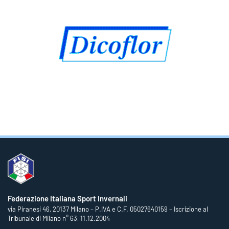
Federazione Italiana Sport Invernali
via Piranesi 46, 20137 Milano – P.IVA e C.F. 05027640159 – Iscrizione al
Tribunale di Milano n° 63, 11.12.2004