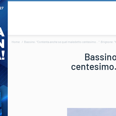
Home
Bassino: “Contenta anche se quel maledetto centesimo…”. Brignone: “H
Bassino
centesimo…