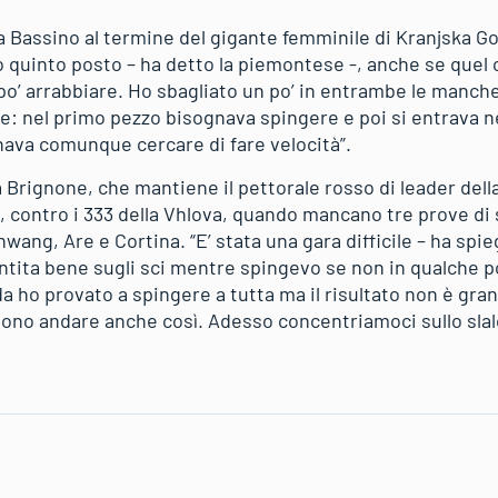
ta Bassino al termine del gigante femminile di Kranjska G
o quinto posto – ha detto la piemontese -, anche se quel
 po’ arrabbiare. Ho sbagliato un po’ in entrambe le manche
re: nel primo pezzo bisognava spingere e poi si entrava n
nava comunque cercare di fare velocità”.
Brignone, che mantiene il pettorale rosso di leader dell
, contro i 333 della Vhlova, quando mancano tre prove di s
wang, Are e Cortina. “E’ stata una gara difficile – ha spie
ita bene sugli sci mentre spingevo se non in qualche po
a ho provato a spingere a tutta ma il risultato non è gra
ono andare anche così. Adesso concentriamoci sullo slal