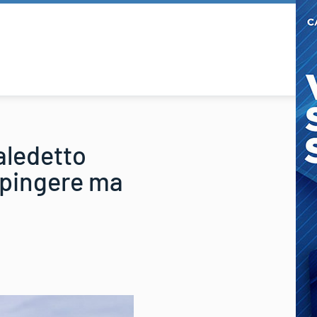
aledetto
spingere ma