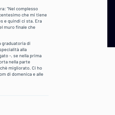
ora: “Nel complesso
 centesimo che mi tiene
s e quindi ci sta. Era
el muro finale che
a graduatoria di
pecialità alla
gato -, se nella prima
rta nella parte
nchè migliorato. Ci ho
om di domenica e alle