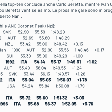
nella top-ten conclude anche Carlo Beretta, mentre Ivan
ppo Beretta ventiseiesimo. Le prossime gare sono in pr
oberto Nani.
hile ANC Coronet Peak (Nzl):
90 SVK 52.90 55.39 1:48.29
1992 AUT 52.69 55.60 1:48.29
992 NZL 53.42 55.00 1:48.42 +0.13
istian 1990 AUT 52.90 55.56 1:48.46 +0.17
92 SUI 53.39 55.90 1:49.29 +1.00
ano 1992 ITA 54.14 55.17 1:49.31 +1.02
93 AUT 53.49 56.04 1:49.53 +1.24
993 SVK 53.44 56.13 1:49.57 +1.28
1992 ITA 55.04 55.03 1:50.07 +1.78
994 USA 54.24 55.84 1:50.08 +1.79
992 ITA 55.72 55.60 1:51.32 +3.03
o 1996 ITA 55.68 56.37 1:52.05 +3.76