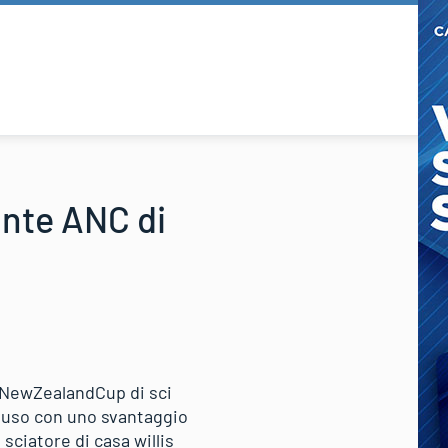
ante ANC di
n&NewZealandCup di sci
cluso con uno svantaggio
sciatore di casa willis