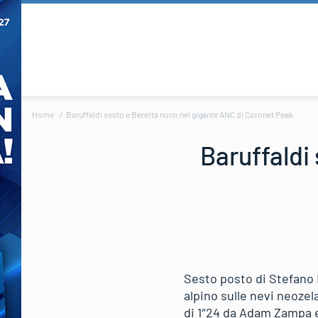
Home
Baruffaldi sesto e Beretta nono nel gigante ANC di Coronet Peak
Baruffaldi
Sesto posto di Stefano 
alpino sulle nevi neoze
di 1″24 da Adam Zampa e 