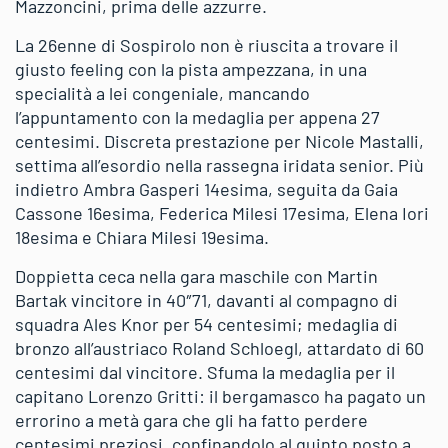
Mazzoncini, prima delle azzurre.
La 26enne di Sospirolo non è riuscita a trovare il
giusto feeling con la pista ampezzana, in una
specialità a lei congeniale, mancando
l’appuntamento con la medaglia per appena 27
centesimi. Discreta prestazione per Nicole Mastalli,
settima all’esordio nella rassegna iridata senior. Più
indietro Ambra Gasperi 14esima, seguita da Gaia
Cassone 16esima, Federica Milesi 17esima, Elena Iori
18esima e Chiara Milesi 19esima.
Doppietta ceca nella gara maschile con Martin
Bartak vincitore in 40″71, davanti al compagno di
squadra Ales Knor per 54 centesimi; medaglia di
bronzo all’austriaco Roland Schloegl, attardato di 60
centesimi dal vincitore. Sfuma la medaglia per il
capitano Lorenzo Gritti: il bergamasco ha pagato un
errorino a metà gara che gli ha fatto perdere
centesimi preziosi, confinandolo al quinto posto a