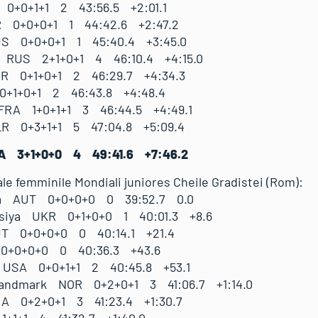
0+0+1+1 2 43:56.5 +2:01.1
R 0+0+0+1 1 44:42.6 +2:47.2
US 0+0+0+1 1 45:40.4 +3:45.0
 RUS 2+1+0+1 4 46:10.4 +4:15.0
R 0+1+0+1 2 46:29.7 +4:34.3
0+1+0+1 2 46:43.8 +4:48.4
FRA 1+0+1+1 3 46:44.5 +4:49.1
LR 0+3+1+1 5 47:04.8 +5:09.4
TA 3+1+0+0 4 49:41.6 +7:46.2
ale femminile Mondiali juniores Cheile Gradistei (Rom):
na AUT 0+0+0+0 0 39:52.7 0.0
siya UKR 0+1+0+0 1 40:01.3 +8.6
UT 0+0+0+0 0 40:14.1 +21.4
0+0+0+0 0 40:36.3 +43.6
 USA 0+0+1+1 2 40:45.8 +53.1
Landmark NOR 0+2+0+1 3 41:06.7 +1:14.0
RA 0+2+0+1 3 41:23.4 +1:30.7
1+1+1 4 41:32.7 +1:40.0