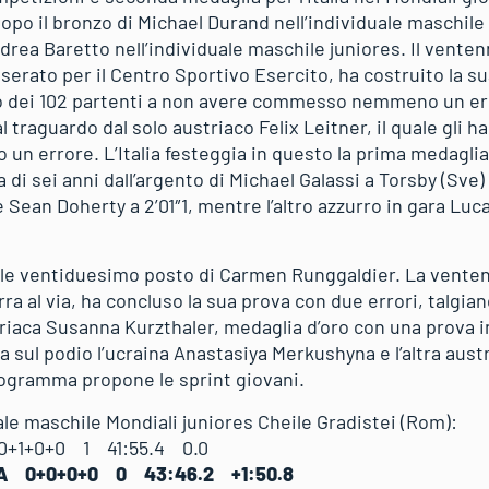
opo il bronzo di Michael Durand nell’individuale maschile 
drea Baretto nell’individuale maschile juniores. Il vente
sserato per il Centro Sportivo Esercito, ha costruito la s
co dei 102 partenti a non avere commesso nemmeno un erro
 traguardo dal solo austriaco Felix Leitner, il quale gli ha 
 un errore. L’Italia festeggia in questo la prima medagli
 di sei anni dall’argento di Michael Galassi a Torsby (Sve) 
 Sean Doherty a 2’01″1, mentre l’altro azzurro in gara Luca
nile ventiduesimo posto di Carmen Runggaldier. La vente
a al via, ha concluso la sua prova con due errori, talgia
striaca Susanna Kurzthaler, medaglia d’oro con una prova inf
 sul podio l’ucraina Anastasiya Merkushyna e l’altra aust
programma propone le sprint giovani.
ale maschile Mondiali juniores Cheile Gradistei (Rom):
0+1+0+0 1 41:55.4 0.0
TA 0+0+0+0 0 43:46.2 +1:50.8