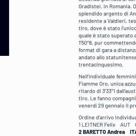
Gradistei, in Romania. D
splendido argento di An
residente a Valdieri, te
tiro, dove è stato l’uni
quale è stato superato al
1’50″8, pur commettendo
format di gara a distanza
andato allo statunitense
trentacinquesimo.
Nell’individuale femmi
Fiamme Oro, unica azzurr
ritardo di 3’33″1 dall’au
tiro. Le fanno compagnia
venerdì 29 gennaio il 
Ordine d’arrivo Individu
1 LEITNER Felix AUT 
2 BARETTO Andrea I