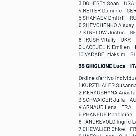
3 DOHERTY Sean USA 
4 REITER Dominic GE
5 SHAMAEV Dmitrii R
6 SHEVCHENKO Alexey
7 STRELOW Justus GE
8 TRUSH Vitaliy UKR 
9 JACQUELIN Emilien 
10 VARABEI Maksim B
35 GHIGLIONE Luca I
Ordine d’arrivo Individu
1 KURZTHALER Susan
2 MERKUSHYNA Anasta
3 SCHWAIGER Julia A
4 ARNAUD Lena FRA 
5 PHANEUF Madeleine
6 TANDREVOLD Ingrid 
7 CHEVALIER Chloe F
8 HAECKI Lena SUI 1+