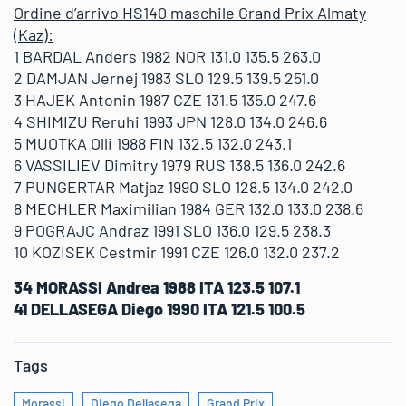
Ordine d’arrivo HS140 maschile Grand Prix Almaty
(Kaz):
1 BARDAL Anders 1982 NOR 131.0 135.5 263.0
2 DAMJAN Jernej 1983 SLO 129.5 139.5 251.0
3 HAJEK Antonin 1987 CZE 131.5 135.0 247.6
4 SHIMIZU Reruhi 1993 JPN 128.0 134.0 246.6
5 MUOTKA Olli 1988 FIN 132.5 132.0 243.1
6 VASSILIEV Dimitry 1979 RUS 138.5 136.0 242.6
7 PUNGERTAR Matjaz 1990 SLO 128.5 134.0 242.0
8 MECHLER Maximilian 1984 GER 132.0 133.0 238.6
9 POGRAJC Andraz 1991 SLO 136.0 129.5 238.3
10 KOZISEK Cestmir 1991 CZE 126.0 132.0 237.2
34 MORASSI Andrea 1988 ITA 123.5 107.1
41 DELLASEGA Diego 1990 ITA 121.5 100.5
Tags
Morassi
Diego Dellasega
Grand Prix