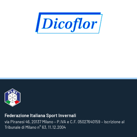
Federazione Italiana Sport Invernali
via Piranesi 46, 20137 Milano – P.IVA e C.F. 05027640159 – Iscrizione al
Tribunale di Milano n° 63, 11.12.2004