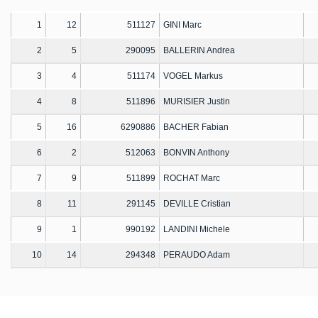
1
12
511127
GINI Marc
2
5
290095
BALLERIN Andrea
3
4
511174
VOGEL Markus
4
8
511896
MURISIER Justin
5
16
6290886
BACHER Fabian
6
2
512063
BONVIN Anthony
7
9
511899
ROCHAT Marc
8
11
291145
DEVILLE Cristian
9
1
990192
LANDINI Michele
10
14
294348
PERAUDO Adam