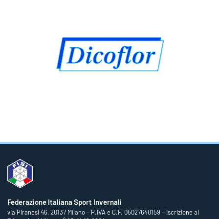
Federazione Italiana Sport Invernali
via Piranesi 46, 20137 Milano – P.IVA e C.F. 05027640159 – Iscrizione al