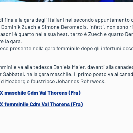
i finale la gara degli italiani nel secondo appuntamento d
Dominik Zuech e Simone Deromedis, infatti, non sono riu
masoni è quarto nella sua heat, terzo è Zuech e quarto De
e la gara.
ce presente nella gara femminile dopo gli infortuni occor
emminile va alla tedesca Daniela Maier, davanti alla canade
r Sabbatel. nella gara maschile, il primo posto va al can
id Moaberg e l’austriaco Johannes Rohrweck.
SX maschile Cdm Val Thorens (Fra)
SX femminile Cdm Val Thorens (Fra)