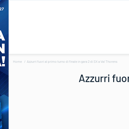
Home
Azzurri fuori al primo turno di finale in gara 2 di SX a Val Thorens
Azzurri fuor