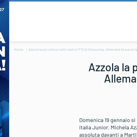
Home
Azzola la più veloce nello slalom FIS di Gressoney, Allemand fa sua la ta
Azzola la 
Alleman
Domenica 19 gennaio si è
Italia Junior. Michela Az
assoluta davanti a Mart