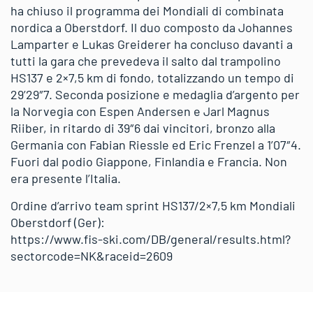
ha chiuso il programma dei Mondiali di combinata
nordica a Oberstdorf. Il duo composto da Johannes
Lamparter e Lukas Greiderer ha concluso davanti a
tutti la gara che prevedeva il salto dal trampolino
HS137 e 2×7,5 km di fondo, totalizzando un tempo di
29’29″7. Seconda posizione e medaglia d’argento per
la Norvegia con Espen Andersen e Jarl Magnus
Riiber, in ritardo di 39″6 dai vincitori, bronzo alla
Germania con Fabian Riessle ed Eric Frenzel a 1’07″4.
Fuori dal podio Giappone, Finlandia e Francia. Non
era presente l’Italia.
Ordine d’arrivo team sprint HS137/2×7,5 km Mondiali
Oberstdorf (Ger):
https://www.fis-ski.com/DB/general/results.html?
sectorcode=NK&raceid=2609