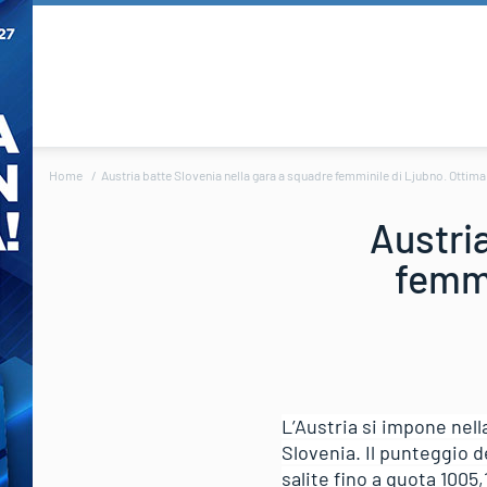
Home
Austria batte Slovenia nella gara a squadre femminile di Ljubno. Ottima 
Austri
femmi
L’Austria si impone nell
Slovenia. Il punteggio d
salite fino a quota 1005