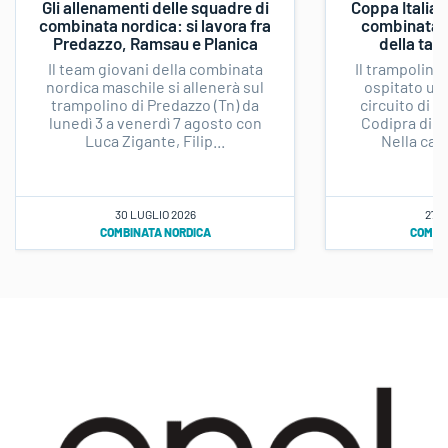
Gli allenamenti delle squadre di
Coppa Italia d
combinata nordica: si lavora fra
combinata no
Predazzo, Ramsau e Planica
della tap
Il team giovani della combinata
Il trampolino 
nordica maschile si allenerà sul
ospitato un
trampolino di Predazzo (Tn) da
circuito di C
lunedì 3 a venerdì 7 agosto con
Codipra di c
Luca Zigante, Filip...
Nella cate
30 LUGLIO 2026
27 L
COMBINATA NORDICA
COMBI