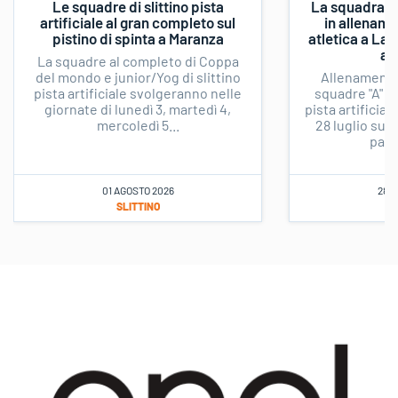
Le squadre di slittino pista
La squadra d
artificiale al gran completo sul
in allenamen
pistino di spinta a Maranza
atletica a La
a 
La squadre al completo di Coppa
del mondo e junior/Yog di slittino
Allenamento 
pista artificiale svolgeranno nelle
squadre "A" e 
giornate di lunedì 3, martedì 4,
pista artificia
mercoledì 5...
28 luglio sul
paes
01 AGOSTO 2026
28 L
SLITTINO
S