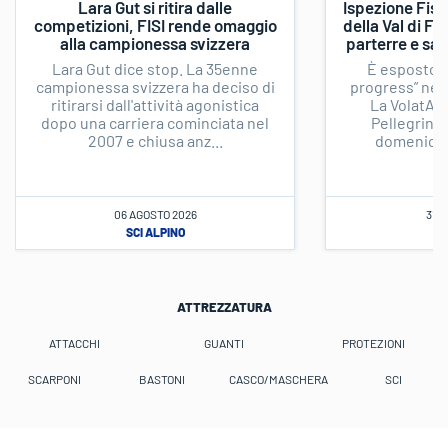
Lara Gut si ritira dalle
Ispezione Fis s
competizioni, FISI rende omaggio
della Val di F
alla campionessa svizzera
parterre e sal
Lara Gut dice stop. La 35enne
È esposto il
campionessa svizzera ha deciso di
progress” nel 
ritirarsi dall'attività agonistica
La VolatA n
dopo una carriera cominciata nel
Pellegrino,
2007 e chiusa anz...
domenica 1
06 AGOSTO 2026
31 
SCI ALPINO
SC
ATTREZZATURA
ATTACCHI
GUANTI
PROTEZIONI
SCARPONI
BASTONI
CASCO/MASCHERA
SCI