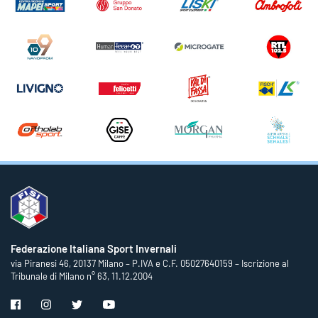
Federazione Italiana Sport Invernali
via Piranesi 46, 20137 Milano – P.IVA e C.F. 05027640159 – Iscrizione al
Tribunale di Milano n° 63, 11.12.2004