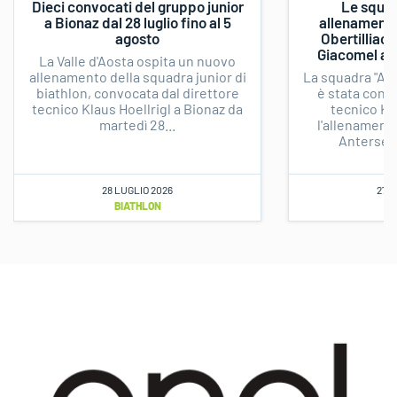
Dieci convocati del gruppo junior
Le squadr
a Bionaz dal 28 luglio fino al 5
allenamento
agosto
Obertilliac
Giacomel a s
La Valle d'Aosta ospita un nuovo
allenamento della squadra junior di
La squadra "A" 
biathlon, convocata dal direttore
è stata convo
tecnico Klaus Hoellrigl a Bionaz da
tecnico Kla
martedì 28...
l'allenament
Anterselv
28 LUGLIO 2026
27 L
BIATHLON
B