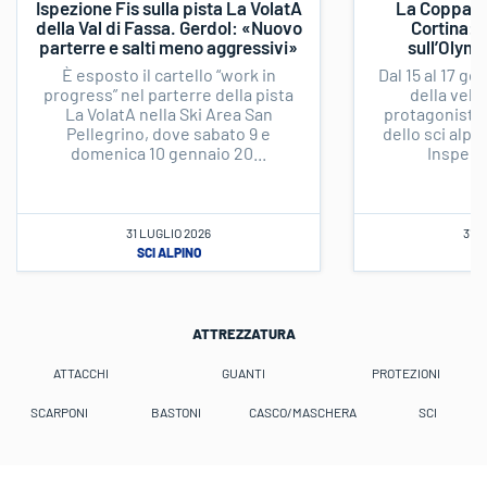
Ispezione Fis sulla pista La VolatA
La Coppa d
della Val di Fassa. Gerdol: «Nuovo
Cortina: 
parterre e salti meno aggressivi»
sull’Olymp
È esposto il cartello “work in
Dal 15 al 17 g
progress” nel parterre della pista
della velo
La VolatA nella Ski Area San
protagoniste 
Pellegrino, dove sabato 9 e
dello sci alpi
domenica 10 gennaio 20...
Inspecti
31 LUGLIO 2026
31 
SCI ALPINO
SC
ATTREZZATURA
ATTACCHI
GUANTI
PROTEZIONI
SCARPONI
BASTONI
CASCO/MASCHERA
SCI