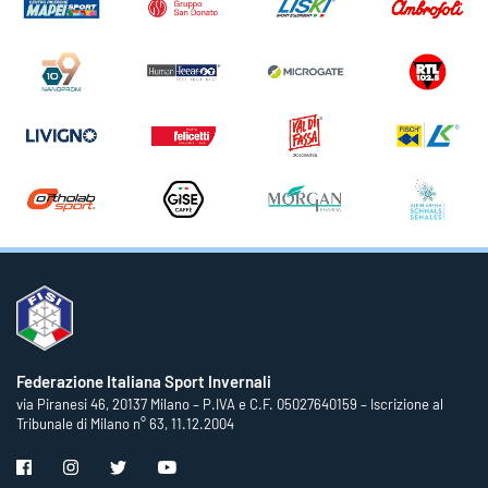
Federazione Italiana Sport Invernali
via Piranesi 46, 20137 Milano – P.IVA e C.F. 05027640159 – Iscrizione al
Tribunale di Milano n° 63, 11.12.2004