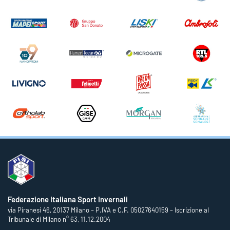
Federazione Italiana Sport Invernali
via Piranesi 46, 20137 Milano – P.IVA e C.F. 05027640159 – Iscrizione al
Tribunale di Milano n° 63, 11.12.2004