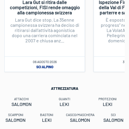
Lara Gut si ritira dalle
Ispezione Fis s
competizioni, FISI rende omaggio
della Val di F
alla campionessa svizzera
parterre e sal
Lara Gut dice stop. La 35enne
È esposto il
campionessa svizzera ha deciso di
progress” nel 
ritirarsi dall'attività agonistica
La VolatA n
dopo una carriera cominciata nel
Pellegrino,
2007 e chiusa anz...
domenica 1
06 AGOSTO 2026
31 
SCI ALPINO
SC
ATTREZZATURA
ATTACCHI
GUANTI
PROTEZIONI
SALOMON
LEKI
LEKI
SCARPONI
BASTONI
CASCO/MASCHERA
SCI
SALOMON
LEKI
SALOMON
SALOMON