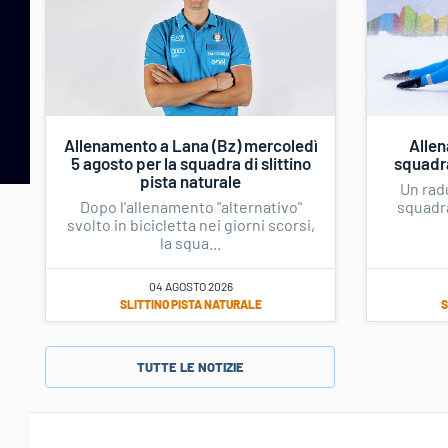
Allenamento a Lana (Bz) mercoledì
Allen
5 agosto per la squadra di slittino
squadra
pista naturale
Un rad
Dopo l'allenamento "alternativo"
squadra
svolto in bicicletta nei giorni scorsi,
la squa...
04 AGOSTO 2026
SLITTINO PISTA NATURALE
S
TUTTE LE NOTIZIE