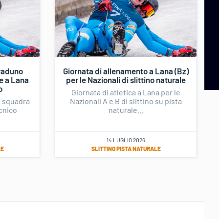
 raduno
Giornata di allenamento a Lana (Bz)
le a Lana
per le Nazionali di slittino naturale
o
Giornata di atletica a Lana per le
a squadra
Nazionali A e B di slittino su pista
ecnico
naturale...
14 LUGLIO 2026
LE
SLITTINO PISTA NATURALE