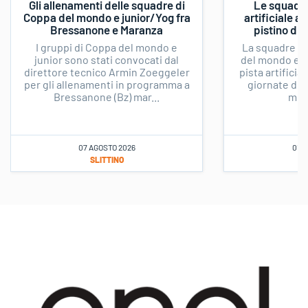
Gli allenamenti delle squadre di
Le squadre 
Coppa del mondo e junior/Yog fra
artificiale a
Bressanone e Maranza
pistino di 
I gruppi di Coppa del mondo e
La squadre al
junior sono stati convocati dal
del mondo e ju
direttore tecnico Armin Zoeggeler
pista artifici
per gli allenamenti in programma a
giornate di l
Bressanone (Bz) mar...
merc
07 AGOSTO 2026
01 A
SLITTINO
S